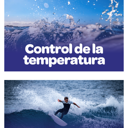
Control de la temperatura
Las olas pueden influir en la temperatura superficial del agua en los
océanos al mezclar las capas superficiales más cálidas con las capas más
frías de agua.
Esto puede ayudar a regular la temperatura del agua y a crear
microclimas que influyen en la distribución de especies marinas.
Deportes, salud física y mental
Las olas desempeñan un papel fundamental en el mundo de los deportes
acuáticos, siendo un elemento esencial para actividades como el surf, el
bodyboard y el windsurf, entre otros.
La salud mental de jóvenes y adultos es de vital importancia, y la
participación en deportes acuáticos puede desempeñar un papel