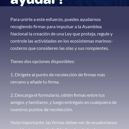
Para unirte a este esfuerzo, puedes ayudarnos
recogiendo firmas para impulsar a la Asamblea
Nacional la creación de una Ley que proteja, regule y
controle las actividades en los ecosistemas marinos-
costeros que consideren las olas y sus rompientes.
Tienes dos opciones disponibles:
1. Dirígete al punto de recolección de firmas más
cercano y añade tu firma.
2. Descarga el formulario, obtén firmas entre tus
amigos y familiares, y luego entrégalo en cualquiera de
nuestros puntos de recolección.
Nota importante: las firmas deben ser de ecuatorianos