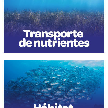
Transporte de nutrientes
Las olas también ayudan a transportar nutrientes disueltos y partículas
orgánicas a través del agua.
Esto es fundamental para alimentar la base de la cadena alimentaria
marina, ya que proporciona nutrientes esenciales para el fitoplancton,
que a su vez sirve de alimento para otros organismos marinos,
incluyendo zooplancton, peces y mamíferos marinos.
Hábitat y refugio
Las áreas rocosas o con fondos arenosos son propicias para la formación
de hábitats y refugios para muchas especies marinas.
Las olas crean una variedad de microambientes, como piscinas de marea,
grietas y cuevas, que sirven como áreas de alimentación y protección
para peces, crustáceos y otros organismos.